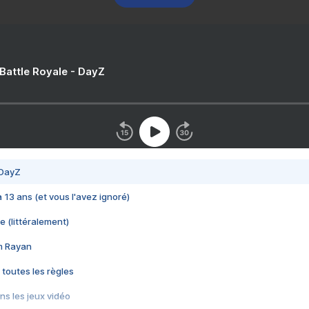
 Battle Royale - DayZ
 DayZ
 a 13 ans (et vous l'avez ignoré)
e (littéralement)
im Rayan
 toutes les règles
s les jeux vidéo