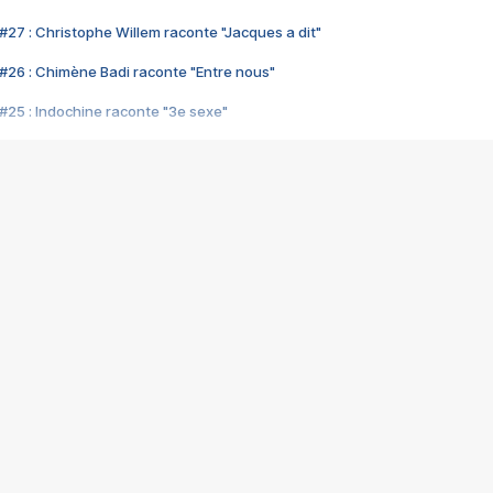
#27 : Christophe Willem raconte "Jacques a dit"
#26 : Chimène Badi raconte "Entre nous"
#25 : Indochine raconte "3e sexe"
#24 : Zaho raconte "C'est chelou"
#23 : Patrick Bruel raconte "Au café des délices"
#22 : Kyo raconte "Le chemin"
#21 : Nolwenn Leroy raconte "Cassé"
#20 : Patrick Hernandez raconte "Born to be alive"
#19 : Lorie raconte "Près de moi"
#18 : Michael Jones raconte "A nos actes manqués" (avec Jean-Jacque
#17 : Khaled raconte "Aïcha"
#16 : Corneille raconte "Parce qu'on vient de loin"