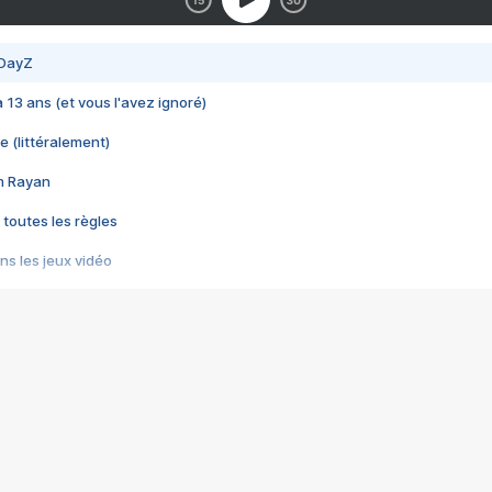
 DayZ
 a 13 ans (et vous l'avez ignoré)
e (littéralement)
im Rayan
 toutes les règles
s les jeux vidéo
us choquant de Rockstar ? - Le scandale BULLY
e plus moche de Steam
du RÊVE tourne au CAUCHEMAR
pendant 8 heures
it… à tort