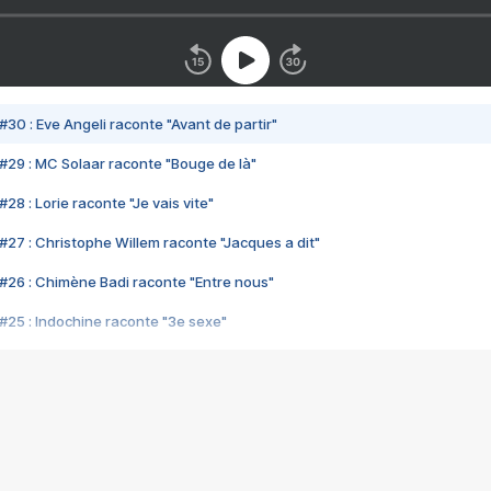
#30 : Eve Angeli raconte "Avant de partir"
#29 : MC Solaar raconte "Bouge de là"
28 : Lorie raconte "Je vais vite"
#27 : Christophe Willem raconte "Jacques a dit"
#26 : Chimène Badi raconte "Entre nous"
#25 : Indochine raconte "3e sexe"
#24 : Zaho raconte "C'est chelou"
#23 : Patrick Bruel raconte "Au café des délices"
#22 : Kyo raconte "Le chemin"
#21 : Nolwenn Leroy raconte "Cassé"